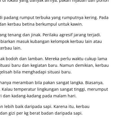
 di lokasi yang banyak airnya, pakan hijauan dan pohon
di padang rumput terbuka yang rumputnya kering. Pada
dan kerbau betina berkumpul untuk kawin.
 tenang dan jinak. Perilaku agresif jarang terjadi.
ibiarkan masuk kubangan kelompok kerbau lain atau
erbau lain.
ak bodoh dan lamban. Mereka perlu waktu cukup lama
ituasi baru dan kegiatan baru. Namun demikian, kerbau
gelisah bila menghadapi situasi baru.
hanya meramban bila pakan sangat langka. Biasanya,
 Kalau temperatur lingkungan sangat tinggi, merumput
ari dan kadang-kadang pada malam hari.
lebih baik daripada sapi. Karena itu, kerbau
an gizi per kg berat badan daripada sapi.