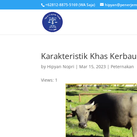
+62812-8875-5169 (WA Saja)
hipyan@penerjem
Karakteristik Khas Kerbau
by
Hipyan Nopri
|
Mar 15, 2023
|
Peternakan
Views: 1