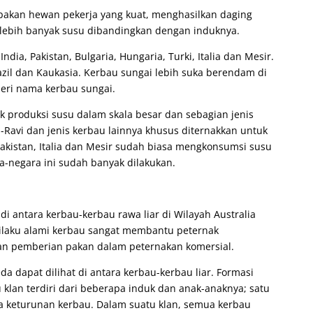
upakan hewan pekerja yang kuat, menghasilkan daging
lebih banyak susu dibandingkan dengan induknya.
dia, Pakistan, Bulgaria, Hungaria, Turki, Italia dan Mesir.
azil dan Kaukasia. Kerbau sungai lebih suka berendam di
beri nama kerbau sungai.
uk produksi susu dalam skala besar dan sebagian jenis
i-Ravi dan jenis kerbau lainnya khusus diternakkan untuk
Pakistan, Italia dan Mesir sudah biasa mengkonsumsi susu
ra-negara ini sudah banyak dilakukan.
i di antara kerbau-kerbau rawa liar di Wilayah Australia
ilaku alami kerbau sangat membantu peternak
n pemberian pakan dalam peternakan komersial.
a dapat dilihat di antara kerbau-kerbau liar. Formasi
 klan terdiri dari beberapa induk dan anak-anaknya; satu
apa keturunan kerbau. Dalam suatu klan, semua kerbau