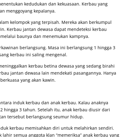
 menentukan kedudukan dan kekuasaan. Kerbau yang
n menggoyang kepalanya.
alam kelompok yang terpisah. Mereka akan berkumpul
in. Kerbau jantan dewasa dapat mendeteksi kerbau
i melalui baunya dan menemukan kampnya.
awinan berlangsung. Masa ini berlangsung 1 hingga 3
ng kerbau ini saling mengenal.
meninggalkan kerbau betina dewasa yang sedang birahi
rbau jantan dewasa lain mendekati pasangannya. Hanya
 berkuasa yang akan kawin.
antara induk kerbau dan anak kerbau. Kalau anaknya
2 hingga 3 tahun. Setelah itu, anak kerbau diusir dari
atan tersebut berlangsung seumur hidup.
nduk kerbau memisahkan diri untuk melahirkan sendiri.
k lahir semua anggota klan “memeriksa” anak kerbau yang